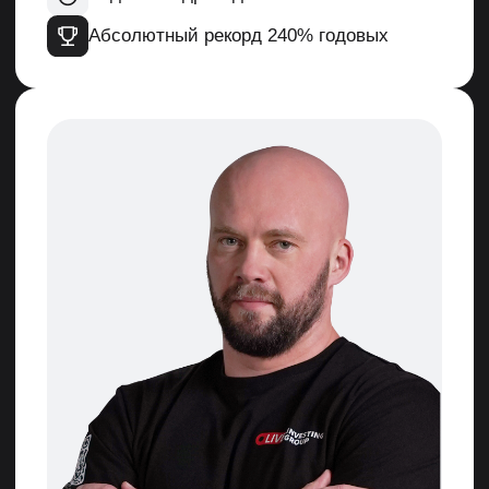
Теханализ скальпера.
Уровни
4 700
Курс уже прошёл, но теперь у вас есть
возможность получить доступ ко всем
записям занятий.
Оплатить курс
Теханализ скальпера.
Уровни
+ Как читать ленту сделок