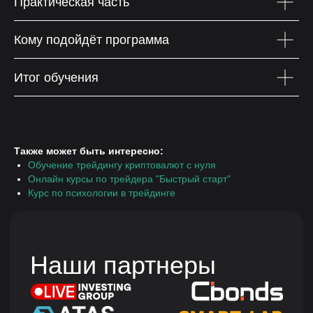
Практическая часть
сумма — 500 000 рублей. Срок предоставления — от 3
до 36 месяцев. Ваш тариф и размер ежемесячного
платежа будет определен по результатам рассмотрения
Кому подойдёт программа
заявки. Подробнее на сайте www.tinkoff.ru. АО «Тинькофф
Банк», ООО «Микрофинансовая компания «Т-Финанс».
Итог обучения
Политика конфиденциальности
Правила оплаты, доставки и возврата
Договор оферты
© 2026 Все права защищены
Также может быть интересно:
Обучение трейдингу криптовалют с нуля
Онлайн курсы по трейдера "Быстрый старт"
Курс по психологии в трейдинге