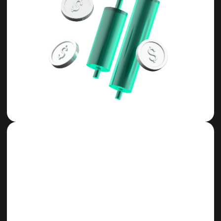
Для скальперской
и внутридневной торговли
Вместо общих теорий технического анализа
здесь вы получите точные и рабочие
инструменты, идеально подходящие для
скальпинга и торговли внутри дня.