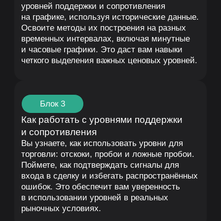
Бонусный урок: Как ловить
прибыль на новостях
Блок 1
Почему новости меняют рынок
Вы узнаете, как крупные события, такие как
снятие санкций или экономические отчеты,
влияют на спрос и предложение на рынке.
Поймете, почему новости являются
триггерами для резких ценовых движений,
и как рыночные участники реагируют на них.
Эти знания помогут вам лучше понимать
связь между информацией и ценовыми
изменениями.
Блок 2
Где искать новости и как их быстро
анализировать
Вы освоите лучшие источники для поиска