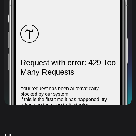
Чем этот курс
отличается от других
курсов по техническому
анализу
Современный взгляд
на технический анализ
Большинство книг по техническому анализу
устарели, а на курсе вы получите знания,
адаптированные к современным реалиям
рынка.