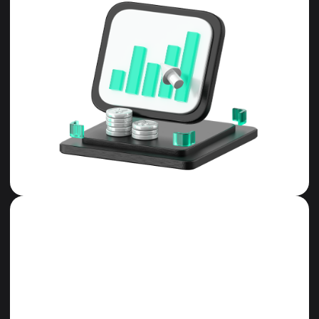
Программа обучения
Средняя продолжительность каждого
урока — 1,5 часа
Все уроки доступны в записи
Урок 1. Виды уровней в трейдинге
Блок 1
Введение в концепцию уровней
Вы узнаете, что такое уровни в трейдинге