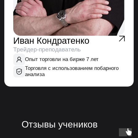
9 600
Освойте сразу два ключевых навыка
скальпера: анализ уровней и чтение ленты
сделок. Сэкономьте и выгодно получите
доступ к следующему блоку
«Теханализ
скальпера: Как читать ленту сделок»
Оплатить курс
Отзывы учеников