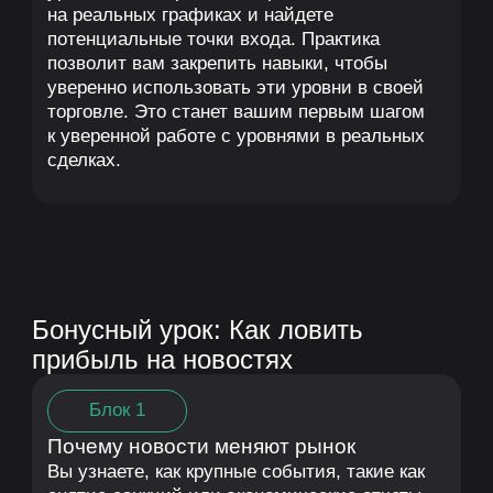
Стратегии торговли новостей
Вы научитесь применять проверенные
стратегии для торговли на новостях, включая
скальпинг на волатильности и удержание
позиций. Освоите методы минимизации
рисков при высокой волатильности
и использования ликвидности в свою пользу.
Это позволит вам торговать эффективно
даже в условиях хаоса на рынке.
Блок 5
Практический разбор
На реальных примерах вы увидите, как
трейдеры используют новостные движения
для заработка. Разберете успешные
и неудачные сценарии, чтобы подготовиться
к возможным событиям, таким как снятие
санкций. Практика закрепит ваши знания
и покажет, как применять теорию в реальных
рыночных ситуациях.