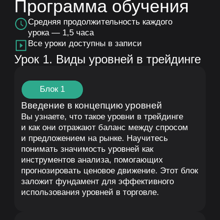
Примеры и разбор уровней
на реальных графиках
На практических примерах вы увидите, как
выглядят разные типы уровней на реальных
графиках. Вы научитесь находить уровни
и интерпретировать их значимость,
используя кейсы из реальной торговли. Это
поможет вам сразу применять полученные
знания в работе с графиками.
Блок 4
Практическое задание
Вы выполните задание по построению
уровней на 5-минутных и 15-минутных
графиках, чтобы закрепить полученные
знания. Практика позволит вам научиться
уверенно строить уровни и понимать, как
их использовать в своих сделках. Это
важный шаг для перехода от теории
к реальной торговле.