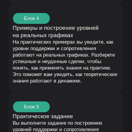
актуальной рыночной информации и узнаете,
как быстро отделять важные новости
от шума. Научитесь находить ключевые
данные, которые могут повлиять
на движение криптовалют. Это позволит вам
принимать решения на основе объективной
информации, а не слухов.
Блок 3
Как предсказать реакцию рынка
на новости
Вы разберетесь, как оценивать характер
новостей (позитивные или негативные)
и их потенциальное влияние на цену.
Узнаете, как рыночная психология формирует
тренды после значимых событий. Эти
навыки помогут вам предвидеть вероятное
поведение цены и принимать обоснованные
торговые решения.
Блок 4