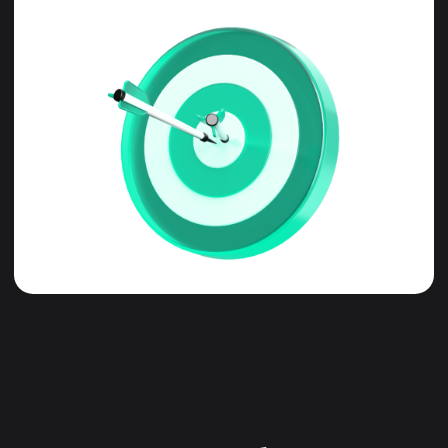
и как они отражают баланс между спросом
и предложением на рынке. Научитесь
понимать значимость уровней как
инструментов анализа, помогающих
прогнозировать ценовое движение. Этот блок
заложит фундамент для эффективного
использования уровней в торговле.
Блок 2
Виды уровней
Разберетесь с различными видами уровней:
горизонтальные, динамические
и психологические, а также узнаете, как
их определять на графике. Научитесь
различать, когда и какой вид уровня
наиболее полезен для анализа. Это даст вам
понимание, как выбрать подходящий
инструмент для разных рыночных ситуаций.
Блок 3