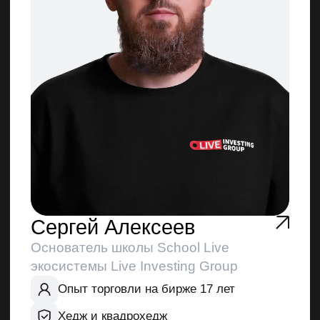
Стоимость участия
Доступ к записям уроков сразу
после оплаты
После оплаты на почту будет отправлена
ссылка на телеграм-бота, который
выдаст доступ в группу с записями.
Записи уроков размещены
в закрытой группе в Telegram
Смотрите прямо в телеграм.
Доступ к записям сразу после
оплаты