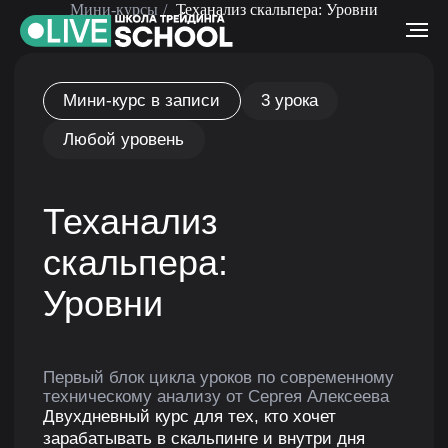
Мини-курсы
/
Теханализ скальпера: Уровни
Мини-курс в записи
3 урока
Любой уровень
Теханализ
скальпера:
Уровни
Первый блок цикла уроков по современному
техническому анализу от Сергея Алексеева
Двухдневный курс для тех, кто хочет
зарабатывать в скальпинге и внутри дня
Изучите различные виды уровней,
научитесь находить их на графике
и правильно соотносить с объемами
торгов.