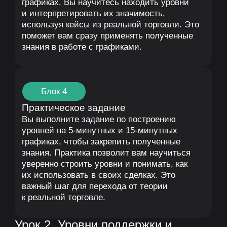
временных интервалах, включая минутные
и часовые графики. Это даст вам навыки
четкого выделения важных ценовых уровней.
Блок 3
Как работать с уровнями поддержки
и сопротивления
Вы узнаете, как использовать уровни для
торговли: отскоки, пробои и ложные пробои.
Поймете, как подтверждать сигналы для
входа в сделку и избегать распространённых
ошибок. Это обеспечит вам уверенность
в использовании уровней в реальных
рыночных условиях.
Блок 4
Примеры и построение уровней
на реальных графиках
На практических примерах вы увидите, как