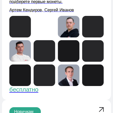
бесплатно
Новичкам
Практикум· 3 дня
Тихая мощь объема
Бесплатный практический курс по поиску точек
входа и чтению рынка через объемный анализ
Сергей Алексеев, Артем Кендиров,
Ирина Шарманова, Антон Ситаш