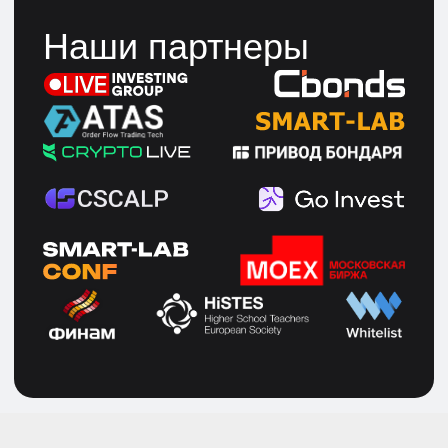
Если у вас остались
вопросы
Или вы не знаете какую программу обучения
выбрать, получите консультацию
по телефону пн-пт с 9:00 до 18:00 или
напишите нам
+7 800 200-42-58
info@schoollive.ru
WhatsApp