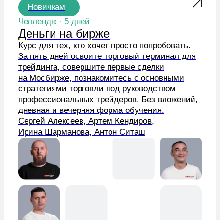
Курс для тех, кто хочет просто попробовать.
За пять дней освоите торговый терминал для
трейдинга, совершите первые сделки
на Мосбирже, познакомитесь с основными
стратегиями торговли под руководством
профессиональных трейдеров. Без вложений,
дневная и вечерняя форма обучения.
Сергей Алексеев, Артем Кендиров,
Ирина Шарманова, Антон Ситаш
бесплатно