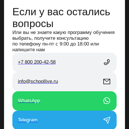
Рассрочка — это форма кредита (займа), при которой
переплаты по кредиту (займу) не возникает за счет скидки
на товар, предоставляемой продавцом. Процентная
ставка по продукту «Рассрочка» — от 6,709% до 70%
годовых. Минимальная сумма — 3000 р., максимальная
сумма — 500 000 рублей. Срок предоставления — от 3
до 36 месяцев. Ваш тариф и размер ежемесячного
платежа будет определен по результатам рассмотрения
заявки. Подробнее на сайте www.tinkoff.ru. АО «Тинькофф
Банк», ООО «Микрофинансовая компания «Т-Финанс».
Политика конфиденциальности
Правила оплаты, доставки и возврата
Договор оферты
© 2026 Все права защищены