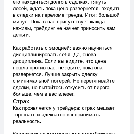
Как проявляется у трейдера: страх мешает
торговать и адекватно воспринимать
реальность.
Как влияет на торговлю: под воздействием
страха трейдер может пропустить важные
движения в рынке или совершить
необдуманные действия, например, слишком
быстрый или ранний выход из прибыльный
сделки или боязнь закрыть позицию по стоп-
лоссу. Как итог — убытки, либо прибыль
меньшая, чем могла бы быть.
Как работать с эмоцией: во-первых, снова
торговая стратегия. Если у вас нет нет ТС,
вы будете бояться всего и хаотично
торговать. Во-вторых, учитесь принимать
в трейдинге и убытки тоже. Если боитесь
потерять деньги, представьте, что с вами
уже это случилось. Продумайте план, что
вы будете делать в этом случае, как будете
проживать свои эмоции.
Депрессия
Как проявляется у трейдера: сливы, убытки,