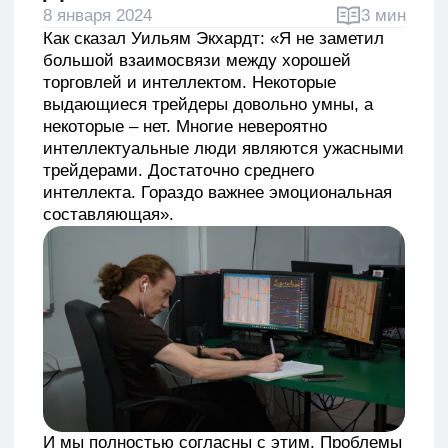
выдающиеся трейдеры довольно умны, а
некоторые – нет. Многие невероятно
интеллектуальные люди являются ужасными
трейдерами. Достаточно среднего
интеллекта. Гораздо важнее эмоциональная
составляющая».
И мы полностью согласны с этим. Проблемы
с психологией всегда будут влиять
на торговлю трейдера и мешать ему прийти
к стабильности.
Давайте в этой статье разберем, какие
эмоции испытывают трейдеры, как они
влияют на их торговли и как с ними
справляться.