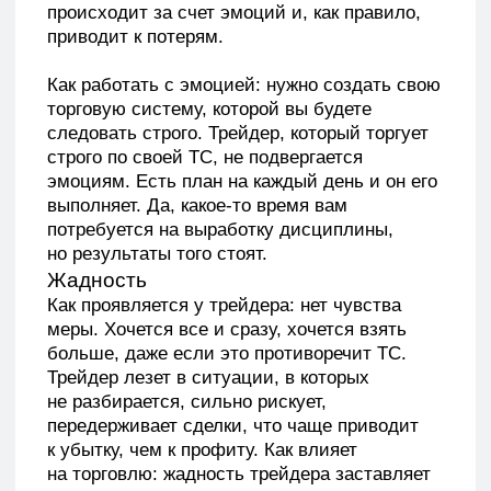
Как проявляется у трейдера: нет чувства
меры. Хочется все и сразу, хочется взять
больше, даже если это противоречит ТС.
Трейдер лезет в ситуации, в которых
не разбирается, сильно рискует,
передерживает сделки, что чаще приводит
к убытку, чем к профиту. Как влияет
на торговлю: жадность трейдера заставляет
его находиться долго в сделках, тянуть
лосей, ждать пока цена развернется, входить
в следки на переломе тренда. Итог: большой
минус. Пока в вас присутствует жажда
наживы, трейдинг не начнет приносить вам
деньги.
Как работать с эмоцией: важно научиться
дисциплинировать себя. Да, снова
дисциплина. Если вы видите, что цена
пошла против вас, не ждите, пока она
развернется. Лучше закрыть сделку
с минимальной потерей. Не перетягивайте
сделки, не пытайтесь откусить от пирога
больше, чем в вас влезет.
Страх