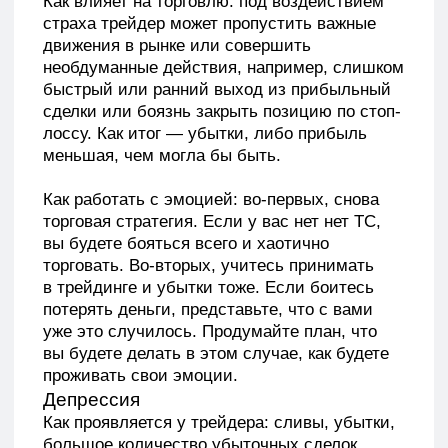
большое количество убыточных сделок,
сидение у монитора 24/7 может свести
человека с ума в буквальном смысле.
Как влияет на торговлю: пропадает
энтузиазм, мотивация, позитивный настрой.
Из-за этого убыточных сделок у трейдера
в разы больше, чем прибыльных.
Он попадает в порочный круг, загоняя себя
в депрессию еще глубже.
Как работать с эмоцией: остановиться.
Прекратить торговать на какое-то время,
не пытаться отбиться, забрать что-то
у рынка. Вы не справитесь с торговлей
в таком состоянии. Закройте терминал,
наберитесь сил, придите в себя, и только
тогда возвращайтесь в трейдинг. Всем нужно
отдыхать. Не забывайте об этом!
Нужно понимать, что любые промахи
и любые неудачи — важные ступени
роста.
Поэтому трейдеру стоит научиться
не паниковать по поводу потерь и неудач