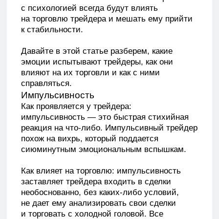
Импульсивность
Как проявляется у трейдера:
импульсивность — это быстрая стихийная
реакция на что-либо. Импульсивный трейдер
похож на вихрь, который поддается
сиюминутным эмоциональным вспышкам.
Как влияет на торговлю: импульсивность
заставляет трейдера входить в сделки
необоснованно, без каких-либо условий,
не дает ему анализировать свои сделки
и торговать с холодной головой. Все
происходит за счет эмоций и, как правило,
приводит к потерям.
Как работать с эмоцией: нужно создать свою
торговую систему, которой вы будете
следовать строго. Трейдер, который торгует
строго по своей ТС, не подвергается
эмоциям. Есть план на каждый день и он его
выполняет. Да, какое-то время вам
потребуется на выработку дисциплины,
но результаты того стоят.
Жадность