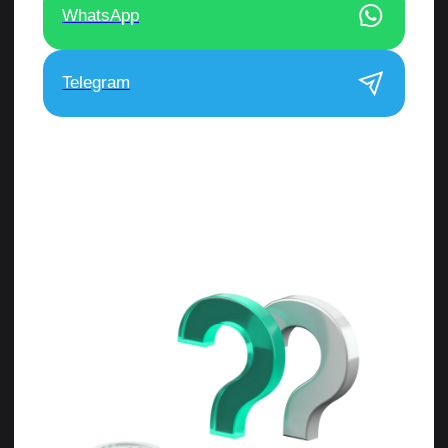
пн-пт с 9:00 до 18:00
info@schoollive.ru
по вопросам обучения
г. Краснодар, ул. Дальняя 39/3, 4
этаж, офис 406
Обучение
О школе
Обучение MOEX
О нас
Обучение Crypto
Отзывы
Мини-курсы
Преподаватели
База знаний
HiSTES
Обучение Crypto с
Контакты
нуля
Сведения об
Трейдинг для
образовательной
начинающих
организации
Бесплатные курсы
по трейдингу
Рассрочка — это форма кредита (займа), при которой
переплаты по кредиту (займу) не возникает за счет скидки
на товар, предоставляемой продавцом. Процентная
ставка по продукту «Рассрочка» — от 6,709% до 70%
годовых. Минимальная сумма — 3000 р., максимальная
сумма — 500 000 рублей. Срок предоставления — от 3
до 36 месяцев. Ваш тариф и размер ежемесячного
платежа будет определен по результатам рассмотрения
заявки. Подробнее на сайте www.tinkoff.ru. АО «Тинькофф