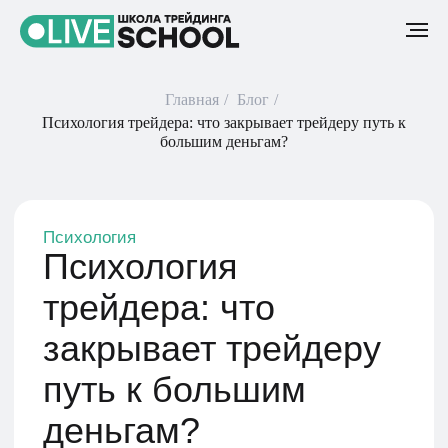
Главная
/
Блог
/
Психология трейдера: что закрывает трейдеру путь к
большим деньгам?
Психология
Психология
трейдера: что
закрывает трейдеру
путь к большим
деньгам?
8 января 2024
3 мин
Как сказал Уильям Экхардт: «Я не заметил
большой взаимосвязи между хорошей
торговлей и интеллектом. Некоторые