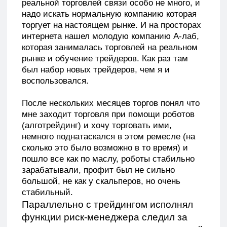
После нескольких месяцев торгов понял что
мне заходит торговля при помощи роботов
(алготрейдинг) и хочу торговать ими,
немного поднатаскался в этом ремесле (на
сколько это было возможно в то время) и
пошло все как по маслу, роботы стабильно
зарабатывали, профит был не сильно
большой, не как у скальперов, но очень
стабильный.
Параллельно с трейдингом исполнял
функции риск-менеджера следил за
рисками компании и вместе с командой
создавали и тестировали «Привод
Бондаря».
Пару лет роботы отлично приносили доход,
но в один прекрасный (не очень) момент все
закончилось и компания от них отказалась, я
перешел в скальпинг и ушел в свободное
плавание.
Начал торговать из дома, как через счета в
пропе так и через брокерские. Во время
свободного плавания и благодаря трейдингу