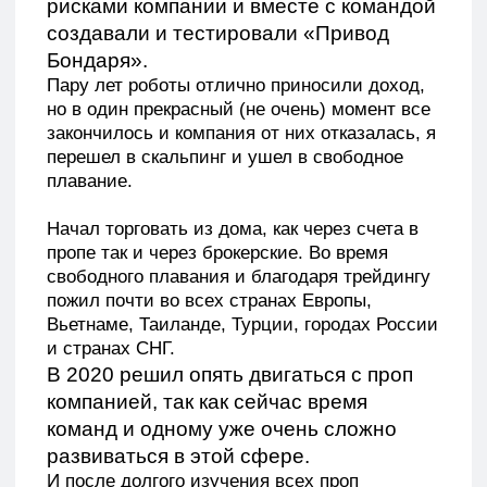
пожил почти во всех странах Европы,
Вьетнаме, Таиланде, Турции, городах России
и странах СНГ.
В 2020 решил опять двигаться с проп
компанией, так как сейчас время
команд и одному уже очень сложно
развиваться в этой сфере.
И после долгого изучения всех проп
компаний и общений с ними, выбрал Prop
Live [Live Investing Group], из-за большего
количества плюсов для меня. И с этого
момента начал идти вместе с компанией.
В начале 2024 года вернулся в Россию,
купил квартиру рядом с офисом и сел
торговать из дилинга, вспомнил как это круто
торговать в команде, решил остаться
окончательно и в компании и в Краснодаре.