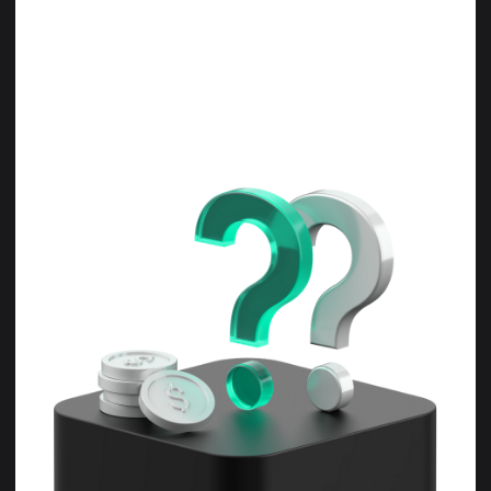
+7 800 200-42-58
пн-пт с 9:00 до 18:00
info@schoollive.ru
по вопросам обучения
г. Краснодар, ул. Дальняя 39/3, 4
этаж, офис 406
Обучение
О школе
Обучение MOEX
О нас
Обучение Crypto
Отзывы
Мини-курсы
Преподаватели
База знаний
HiSTES
Обучение Crypto с
Контакты
нуля
Сведения об
Трейдинг для
образовательной
начинающих
организации
Бесплатные курсы
по трейдингу
Рассрочка — это форма кредита (займа), при которой
переплаты по кредиту (займу) не возникает за счет скидки