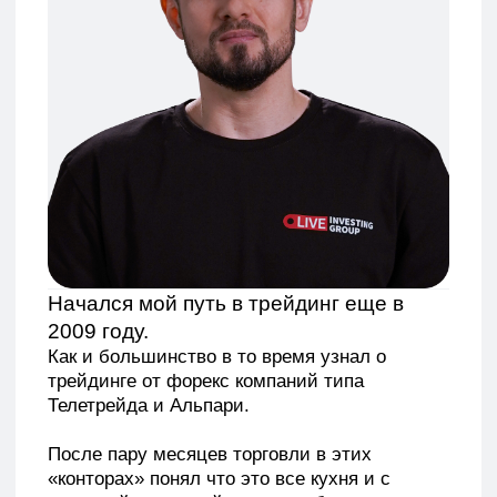
Начался мой путь в трейдинг еще в
2009 году.
Как и большинство в то время узнал о
трейдинге от форекс компаний типа
Телетрейда и Альпари.
После пару месяцев торговли в этих
«конторах» понял что это все кухня и с
реальной торговлей связи особо не много, и
надо искать нормальную компанию которая
торгует на настоящем рынке. И на просторах
интернета нашел молодую компанию А-лаб,
которая занималась торговлей на реальном
рынке и обучение трейдеров. Как раз там
был набор новых трейдеров, чем я и
воспользовался.