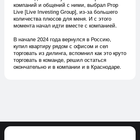
Если у вас остались
вопросы
Или вы не знаете какую программу обучения
выбрать, получите консультацию
по телефону пн-пт с 9:00 до 18:00 или
напишите нам
+7 800 200-42-58
info@schoollive.ru
WhatsApp
Telegram