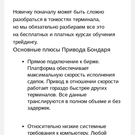
задержек.
Относительно низкие системные
требования к компьютеру.
Любой
новый ноутбук или компьютер
подойдут, главное, чтобы у тебя было
стабильное подключение к интернету.
Оперативная поддержка.
В случае
каких-либо вопросов или проблем,
их всегда решить напрямую через
проп-компанию или связаться
с разработчиками.
Постоянные обновления
и оперативные исправления багов.
Привод постоянно улучшается
и дорабатывается, чтобы трейдерам
было еще удобнее торговать.
Персонализация.
Трейдер может под