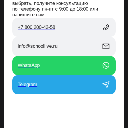
+7 800 200-42-58
пн-пт с 9:00 до 18:00
info@schoollive.ru
по вопросам обучения
г. Краснодар, ул. Дальняя 39/3, 4
этаж, офис 406
Обучение
О школе
Обучение MOEX
О нас
Обучение Crypto
Отзывы
Мини-курсы
Преподаватели
База знаний
HiSTES
Обучение Crypto с
Контакты
нуля
Сведения об
Трейдинг для
образовательной
начинающих
организации
Бесплатные курсы
по трейдингу
Рассрочка — это форма кредита (займа), при которой
переплаты по кредиту (займу) не возникает за счет скидки
на товар, предоставляемой продавцом. Процентная
ставка по продукту «Рассрочка» — от 6,709% до 70%
годовых. Минимальная сумма — 3000 р., максимальная
сумма — 500 000 рублей. Срок предоставления — от 3
до 36 месяцев. Ваш тариф и размер ежемесячного