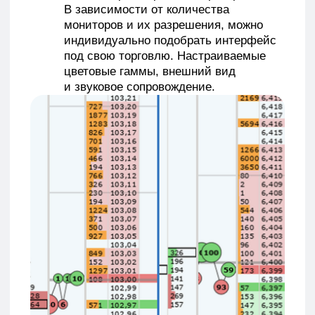
Основные возможности Привода
Бондаря
Одновременная торговля несколькими
инструментами, в т. ч. на разных
площадках.
Возможность открытия субсчетов для
разнонаправленной торговли.
Торговый стакан с автоцентровкой
спреда.
Линейка в пунктах и процентах
от спреда.
Кластера с вариантами настроек
и отображения.
Возможность добавления поводырей
в торговый стакан.
Автоматическое и ручное выставление
стоп-лосса и тейк-профита.
Снятие и выставление заявок
клавишами и мышкой.