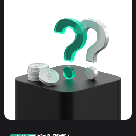
платежа будет определен по результатам рассмотрения
заявки. Подробнее на сайте www.tinkoff.ru. АО «Тинькофф
Банк», ООО «Микрофинансовая компания «Т-Финанс».
Политика конфиденциальности
Правила оплаты, доставки и возврата
Договор оферты
© 2026 Все права защищены