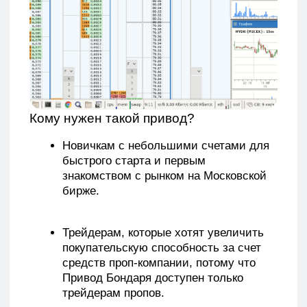
Новичкам с небольшими счетами для
быстрого старта и первым
знакомством с рынком на Московской
бирже.
Трейдерам, которые хотят увеличить
покупательскую способность за счет
средств проп-компании, потому что
Привод Бондаря доступен только
трейдерам пропов.
Опытным скальперам, которым нужны
объемы и кластера для торговли
по своей стратегии.
Для инвестора привод бесполезен, а вот
если ты скальпер или интрадейщик, то без
стаканов тебе не обойтись!
Инструменты торговли
Стакан для торговли;