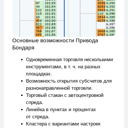
Настраиваемое отображение объемов,
айсбергов.
Возможность персональной настройка
«горячих» клавиш.
Программное ограничение рисков, пул.
Скорость переключения и настройки
торговых объемов.
Отображение прибыли в пунктах,
процентах или пунктах на объем.
Разделение сделок по профиту,
времени или инструменту.
Экспорт сделок в торговый дневник.
Отслеживание открытых позиций
и заявок в одном месте на вкладке.
Чего пока нельзя делать в Приводе,
но хотелось бы
Выставлять заявки на графике.
Некоторым трейдерам так было бы
действительно удобнее.
Отображать сделки на графике.