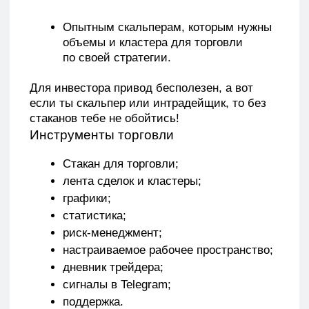
лента сделок и кластеры;
графики;
статистика;
риск-менеджмент;
настраиваемое рабочее пространство;
дневник трейдера;
сигналы в Telegram;
поддержка.
Новичку поначалу может быть сложно
разобраться в тонкостях терминала,
но мы обязательно разбираем все это
на бесплатных и платных курсах обучения
трейдингу.
Основные плюсы Привода Бондаря
Прямое подключение к бирже.
Платформа обеспечивает
максимальную скорость исполнения
сделок. Привод в отношении скорости
работает гораздо быстрее других
терминалов. Все данные
транслируются в полном объеме и без