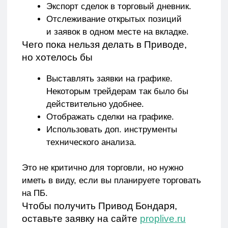
Если у вас остались
вопросы
Или вы не знаете какую программу обучения
выбрать, получите консультацию
по телефону пн-пт с 9:00 до 18:00 или
напишите нам
+7 800 200-42-58
info@schoollive.ru
WhatsApp
Telegram